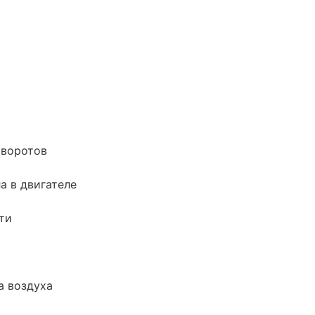
оворотов
а в двигателе
ти
а воздуха