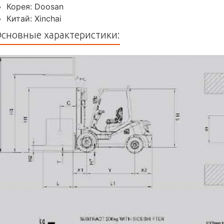
Корея: Doosan
Китай: Xinchai
сновные характеристики: