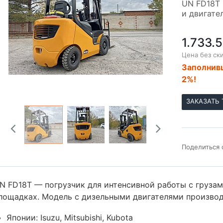
UN FD18T 
и двигате
1.733.
Цена без ск
Заполнивш
2%!
ЗАКАЗАТЬ 
Поделиться 
N FD18T — погрузчик для интенсивной работы с груза
лощадках. Модель с дизельными двигателями производ
Японии: Isuzu, Mitsubishi, Kubota