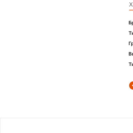
Х
Б
Т
Г
В
Т