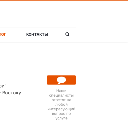
ЛОГ
КОНТАКТЫ
ри"
Наши
у Востоку
специалисты
ответят на
ЗАДАТЬ
любой
ВОПРОС
интересующий
вопрос по
услуге