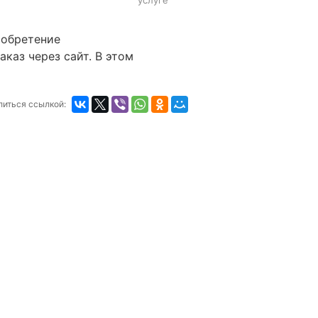
услуге
иобретение
аказ через сайт. В этом
литься ссылкой: