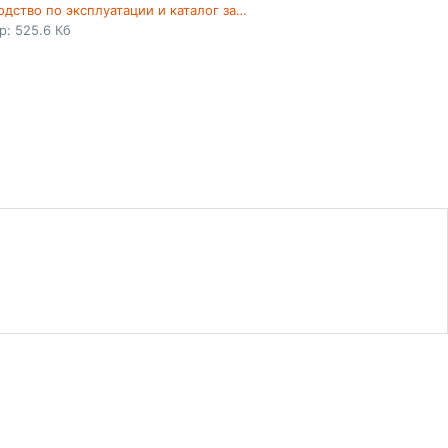
Руководство по эксплуатации и каталог запчастей II
р: 525.6 Кб
info@btcar.ru