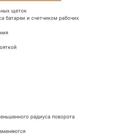
ьных щеток
а батареи и счетчиком рабочих
ния
кояткой
меньшенного радиуса поворота
заменяются