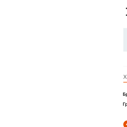
Х
Б
Г