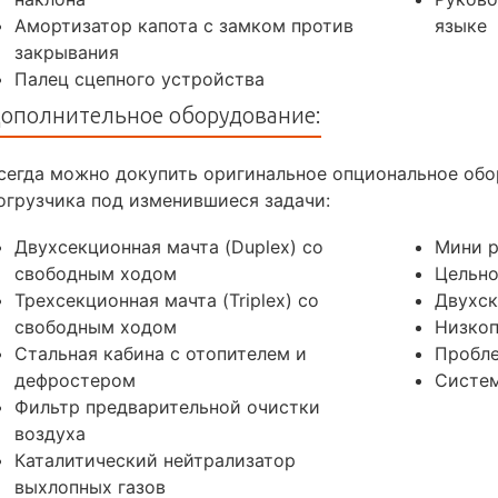
Амортизатор капота с замком против
языке
закрывания
Палец сцепного устройства
ополнительное оборудование:
сегда можно докупить оригинальное опциональное обо
огрузчика под изменившиеся задачи:
Двухсекционная мачта (Duplex) со
Мини 
свободным ходом
Цельн
Трехсекционная мачта (Triplex) со
Двухск
свободным ходом
Низкоп
Стальная кабина с отопителем и
Пробл
дефростером
Систем
Фильтр предварительной очистки
воздуха
Каталитический нейтрализатор
выхлопных газов