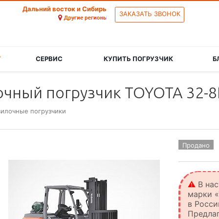
Дальний восток и Сибирь
ЗАКАЗАТЬ ЗВОНОК
Г
СЕРВИС
КУПИТЬ ПОГРУЗЧИК
Б
ный погрузчик TOYOTA 32-8FG
вилочные погрузчики
Продано
⚠️
В нас
марки «
в Росс
Предла