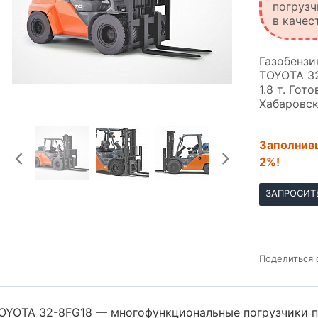
погрузч
в качес
Газобензи
TOYOTA 3
1.8 т. Гот
Хабаровск
Заполнивш
2%!
ЗАПРОСИТ
Поделиться 
OYOTA 32-8FG18 — многофункциональные погрузчики п