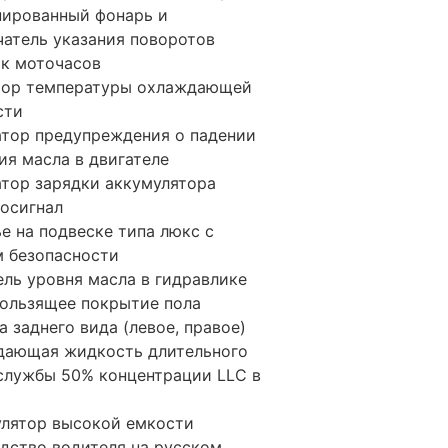
ированный фонарь и
атель указания поворотов
к моточасов
тор температуры охлаждающей
сти
тор предупреждения о падении
ия масла в двигателе
тор зарядки аккумулятора
осигнал
е на подвеске типа люкс с
 безопасности
ель уровня масла в гидравлике
ользящее покрытие пола
а заднего вида (левое, правое)
дающая жидкость длительного
службы 50% концентрации LLC в
лятор высокой емкости
дство водителя на русском