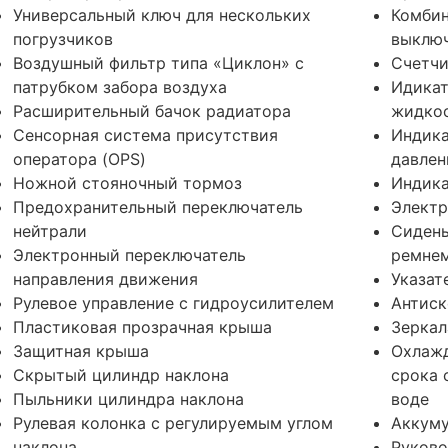
Универсальный ключ для нескольких
Комбин
погрузчиков
выключ
Воздушный фильтр типа «Циклон» с
Счетчи
патрубком забора воздуха
Идика
Расширительный бачок радиатора
жидко
Сенсорная система присутствия
Индика
оператора (OPS)
давлен
Ножной стояночный тормоз
Индика
Предохранительный переключатель
Электр
нейтрали
Сидень
Электронный переключатель
ремнем
направления движения
Указат
Рулевое управление с гидроусилителем
Антиск
Пластиковая прозрачная крыша
Зеркал
Защитная крыша
Охлаж
Скрытый цилиндр наклона
срока 
Пыльники цилиндра наклона
воде
Рулевая колонка с регулируемым углом
Аккуму
наклона
Руково