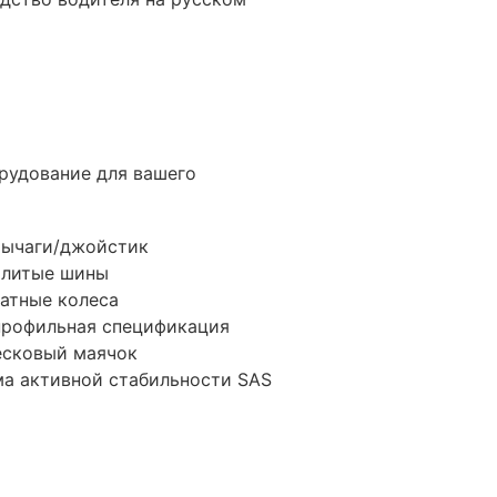
рудование для вашего
рычаги/джойстик
олитые шины
атные колеса
рофильная спецификация
есковый маячок
а активной стабильности SAS