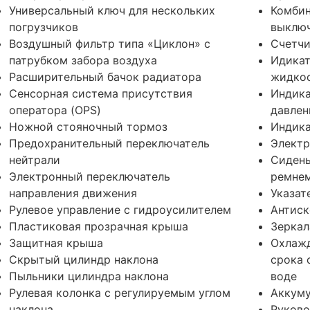
Универсальный ключ для нескольких
Комбин
погрузчиков
выключ
Воздушный фильтр типа «Циклон» с
Счетчи
патрубком забора воздуха
Идика
Расширительный бачок радиатора
жидко
Сенсорная система присутствия
Индика
оператора (OPS)
давлен
Ножной стояночный тормоз
Индика
Предохранительный переключатель
Электр
нейтрали
Сидень
Электронный переключатель
ремнем
направления движения
Указат
Рулевое управление с гидроусилителем
Антиск
Пластиковая прозрачная крыша
Зеркал
Защитная крыша
Охлаж
Скрытый цилиндр наклона
срока 
Пыльники цилиндра наклона
воде
Рулевая колонка с регулируемым углом
Аккуму
наклона
Руково