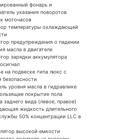
ированный фонарь и
атель указания поворотов
к моточасов
тор температуры охлаждающей
сти
тор предупреждения о падении
ия масла в двигателе
тор зарядки аккумулятора
осигнал
е на подвеске типа люкс с
 безопасности
ель уровня масла в гидравлике
ользящее покрытие пола
а заднего вида (левое, правое)
дающая жидкость длительного
службы 50% концентрации LLC в
лятор высокой емкости
дство водителя на русском