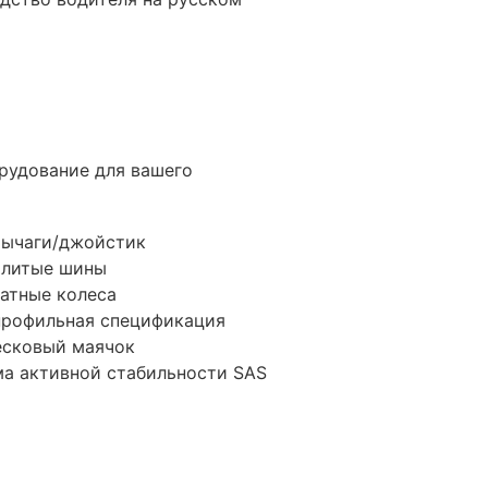
рудование для вашего
рычаги/джойстик
олитые шины
атные колеса
рофильная спецификация
есковый маячок
а активной стабильности SAS