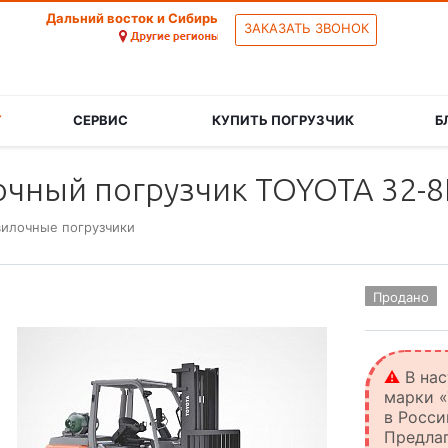
Дальний восток и Сибирь
ЗАКАЗАТЬ ЗВОНОК
Г
СЕРВИС
КУПИТЬ ПОГРУЗЧИК
Б
ный погрузчик TOYOTA 32-8FG
вилочные погрузчики
Продано
⚠️
В нас
марки «
в Росс
Предла