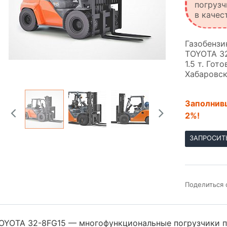
погрузч
в качес
Газобензи
TOYOTA 3
1.5 т. Гот
Хабаровск
Заполнивш
2%!
ЗАПРОСИТ
Поделиться 
OYOTA 32-8FG15 — многофункциональные погрузчики п