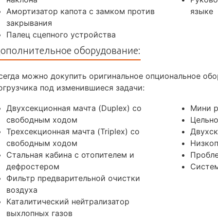
Амортизатор капота с замком против
языке
закрывания
Палец сцепного устройства
ополнительное оборудование:
сегда можно докупить оригинальное опциональное обо
огрузчика под изменившиеся задачи:
Двухсекционная мачта (Duplex) со
Мини 
свободным ходом
Цельн
Трехсекционная мачта (Triplex) со
Двухск
свободным ходом
Низкоп
Стальная кабина с отопителем и
Пробл
дефростером
Систем
Фильтр предварительной очистки
воздуха
Каталитический нейтрализатор
выхлопных газов