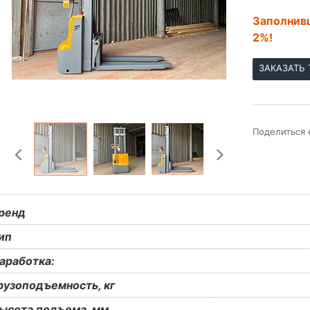
Заполнивш
2%!
ЗАКАЗАТЬ 
Поделиться 
ренд
ип
аработка:
рузоподъемность, кг
ысота подъема, мм