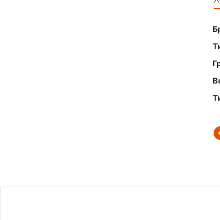
Б
Т
Г
В
Т